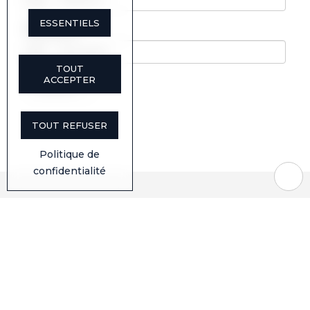
ESSENTIELS
TOUT
ACCEPTER
TOUT REFUSER
Politique de
confidentialité
NOUS JOINDRE
SANS FRAIS :
1 800 539-4181
SERVICE À LA CLIENTÈLE:
sac@transcol.ca
INFORMATION GÉNÉRALE:
info@transcol.ca