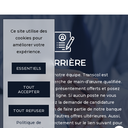
Ce site utilise des
cookies pour
améliorer votre
expérience.
CARRIÈRE
ESSENTIELS
Faites partie de notre équipe. Transcol est
constamment à la recherche de main-d’œuvre qualifiée.
TOUT
Consultez les emplois présentement offerts et posez
ACCEPTER
votre candidature en ligne. Si aucun poste ne vous
convient, remplissez la demande de candidature
spontanée en ligne afin de faire partie de notre banque
TOUT REFUSER
de candidatures pour d'autres offres ultérieures. Aussi,
Politique de
vous pouvez cliquer directement sur le lien suivant pour